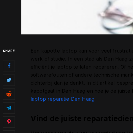
Een kapotte laptop kan voor veel frustrati
SHARE
werk of studie. In een stad als Den Haag zi
efficiënt je laptop te laten repareren. Of
softwarefouten of andere technische man
dichterbij dan je denkt. In dit artikel be
kapotgaat in Den Haag en hoe je de juist
laptop reparatie Den Haag
.
Vind de juiste reparatiedie