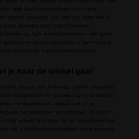
 lastig zijn met zoveel opties in Den Haag. Kijk
ice; lees klantbeoordelingen en vraag
n spelen natuurlijk ook een rol, maar laat je
ie soms gepaard gaan met inferieure
ntie bieden op hun werkzaamheden—dat geeft
 gebied van laptopreparaties in Den Haag is
kende service en transparante tarieven.
at je naar de winkel gaat
ratie, kun je zelf al enkele checks uitvoeren.
d zijn aangesloten en probeer op te starten in
men te identificeren. Bekijk ook of er
mogelijk het probleem veroorzaakt. Dit soort
hter advies te krijgen bij de reparatiewinkel
 dat het probleem eenvoudiger op te lossen is