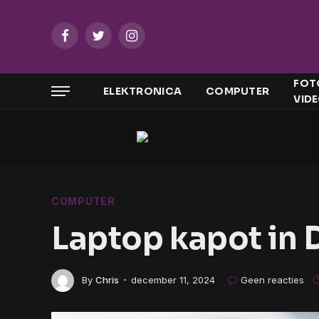
Facebook
Twitter
Instagram
FOT
ELEKTRONICA
COMPUTER
VID
COMPUTER
Laptop kapot in 
By
Chris
december 11, 2024
Geen reacties