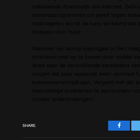
onbekende downloads van internet. Gebruik
antivirusprogramma’s om jezelf tegen ma
maatregelen wordt de kans verkleind dat ji
kloppen voor hulp!
Wanneer uw laptop kapotgaat in Den Haag, 
probleem snel op te lossen door middel v
doen naar de verschillende aanbieders va
zorgen dat jouw apparaat weer optimaal f
kostenoverschrijdingen. Vergeet niet dat p
toekomstige problemen te voorkomen—zo bl
zonder onderbrekingen!
Faceboo
SHARE.