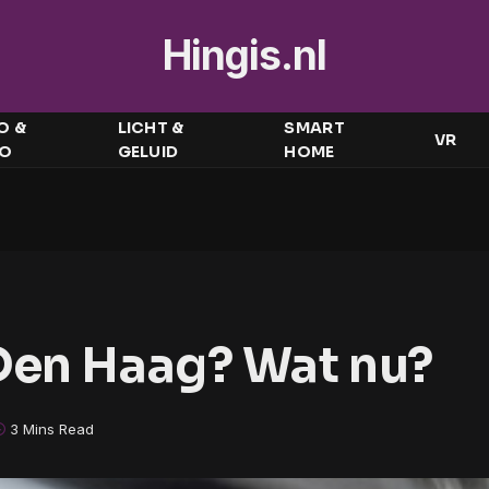
Hingis.nl
O &
LICHT &
SMART
VR
EO
GELUID
HOME
Den Haag? Wat nu?
3 Mins Read