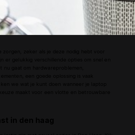
e zorgen, zeker als je deze nodig hebt voor
jn er gelukkig verschillende opties om snel en
 het nu gaat om hardwareproblemen,
kementen, een goede oplossing is vaak
spreken we wat je kunt doen wanneer je laptop
e keuze maakt voor een vlotte en betrouwbare
nst in den haag