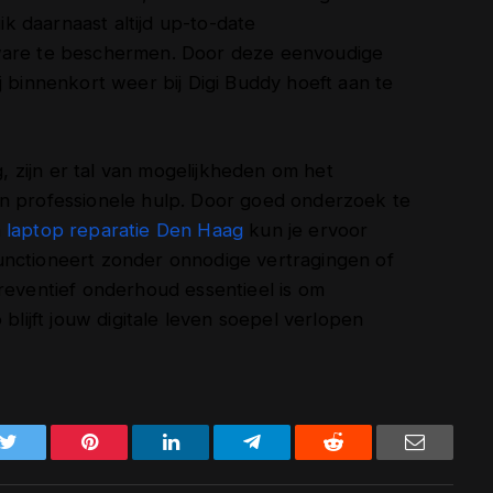
 daarnaast altijd up-to-date
lware te beschermen. Door deze eenvoudige
j binnenkort weer bij Digi Buddy hoeft aan te
zijn er tal van mogelijkheden om het
an professionele hulp. Door goed onderzoek te
n
laptop reparatie Den Haag
kun je ervoor
unctioneert zonder onnodige vertragingen of
reventief onderhoud essentieel is om
ijft jouw digitale leven soepel verlopen
k
Twitter
Pinterest
LinkedIn
Telegram
Reddit
Email