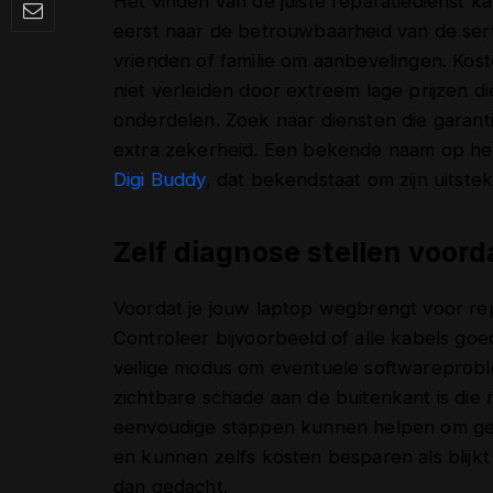
Het vinden van de juiste reparatiedienst kan
eerst naar de betrouwbaarheid van de serv
vrienden of familie om aanbevelingen. Koste
niet verleiden door extreem lage prijzen d
onderdelen. Zoek naar diensten die gara
extra zekerheid. Een bekende naam op het
Digi Buddy
, dat bekendstaat om zijn uitste
Zelf diagnose stellen voord
Voordat je jouw laptop wegbrengt voor repa
Controleer bijvoorbeeld of alle kabels goe
veilige modus om eventuele softwareproble
zichtbare schade aan de buitenkant is die 
eenvoudige stappen kunnen helpen om geric
en kunnen zelfs kosten besparen als blijkt
dan gedacht.